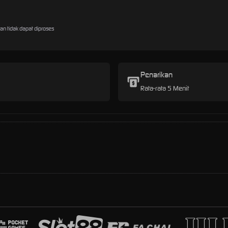
an tidak dapat diproses
Penarikan
Rata-rata 5 Menit