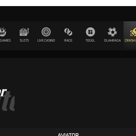
gu**tv Berhasil Withdraw Rp 609.000,00
 GAMES
SLOTS
LIVE CASINO
RACE
TOGEL
OLAHRAGA
CRASH
AVIATOR