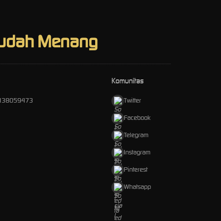
 Mudah Menang
Komunitas
138059473
Twitter
Facebook
Telegram
Instagram
Pinterest
Whatsapp