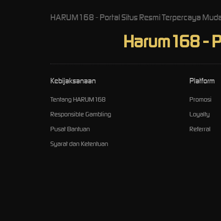
HARUM168 - Portal Situs Resmi Terpercaya Mu
Harum168 -
P
Kebijaksanaan
Platform
Tentang HARUM168
Promosi
Responsible Gambling
Loyalty
Pusat Bantuan
Referral
Syarat dan Ketentuan