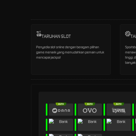
TARUHAN SLOT
TA
Penyedia slot online dengan beragam pilihan
Sportsb
game menarik yang memudahkan pemain untuk
menawar
mencapai jackpot
tinggi,
banyak 